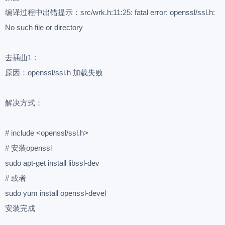
编译过程中出错提示：src/wrk.h:11:25: fatal error: openssl/ssl.h:
No such file or directory
去插曲1：
原因：openssl/ssl.h 加载失败
解决方式：
# include <openssl/ssl.h>
# 安装openssl
sudo apt-get install libssl-dev
# 或者
sudo yum install openssl-devel
安装完成