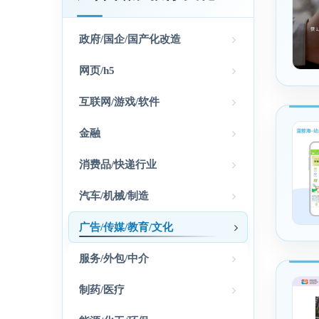
政府/国企/国产化改造
网页/h5
互联网/游戏/软件
金融
消费品/快递行业
汽车/机械/制造
广告/传媒/教育/文化
服务/外包/中介
制药/医疗