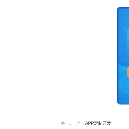
上一个：
APP定制开发