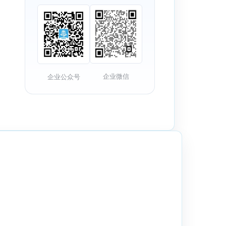
企业微信
企业公众号