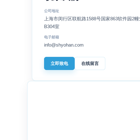
公司地址
上海市闵行区联航路1588号国家863软件园2
B304室
电子邮箱
info@shyohan.com
立即致电
在线留言