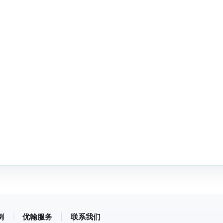
例
优翰服务
联系我们