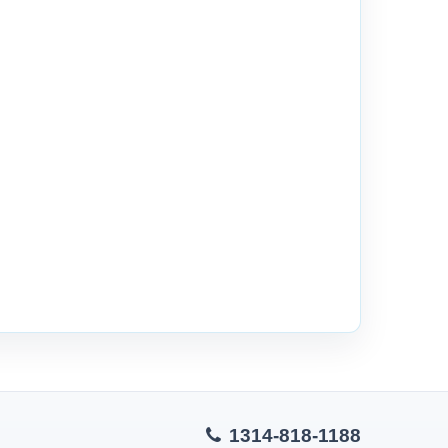
1314-818-1188